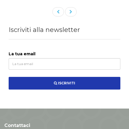
ISCRIVITI
Contattaci
+39 0125 366807
info@hotelnordend.com
Scopri
How to get
Fotogallery
Cancellation Policy
Supporto
Social