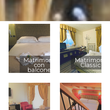
Matrimoniale
Matrimonia
con
Classic
balcone