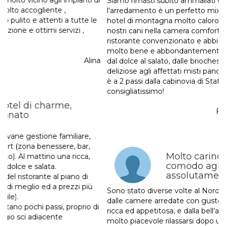
l'arredamento è un perfetto mix tra moderno e classico
hotel di montagna molto caloroso. Siamo stati qui con i
nostri cani nella camera comfort. Abbiamo cenato presso
il ristorante convenzionato e abbiamo mangiato molto
molto bene e abbondantemente. Colazione ricca e varia
dal dolce al salato, dalle brioches alle torte home Made
deliziose agli affettati misti pancetta e uova fritte. L'hotel
è a 2 passi dalla cabinovia di Stafal. Come da titolo,
consigliatissimo!
Facciamo Fuoco e Fiamme
Molto carino, ben
arredato, comodo agli
impianti, e assolutamente
ben gestito
Sono stato diverse volte al Nordend, sin da subito colpito
dalle camere arredate con gusto, da una prima colazione
ricca ed appetitosa, e dalla bell’area benessere dove è