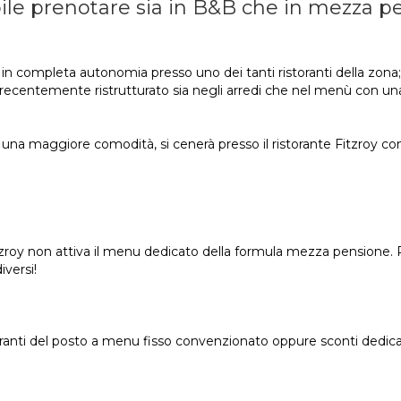
bile prenotare sia in B&B che in mezza p
 in completa autonomia presso uno dei tanti ristoranti della zona; i
 recentemente ristrutturato sia negli arredi che nel menù con u
una maggiore comodità, si cenerà presso il ristorante Fitzroy c
tzroy non attiva il menu dedicato della formula mezza pensione. Pe
iversi!
toranti del posto a menu fisso convenzionato oppure sconti dedica