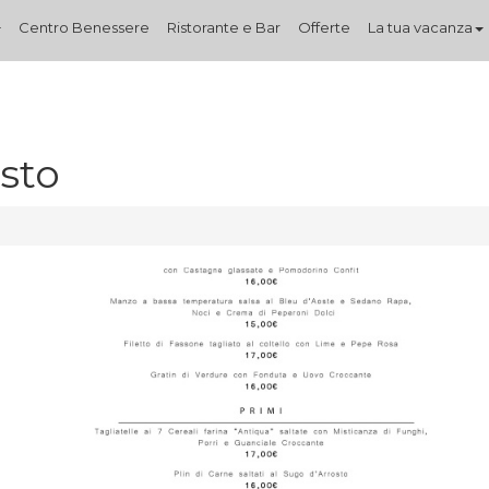
Centro Benessere
Ristorante e Bar
Offerte
La tua vacanza
sto