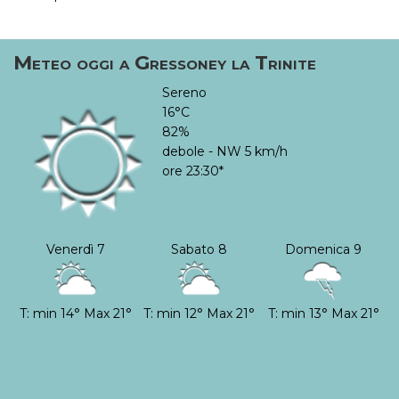
Meteo oggi a Gressoney la Trinite
Sereno
16°C
82%
debole - NW 5 km/h
ore 23:30*
Venerdì 7
Sabato 8
Domenica 9
T: min 14° Max 21°
T: min 12° Max 21°
T: min 13° Max 21°