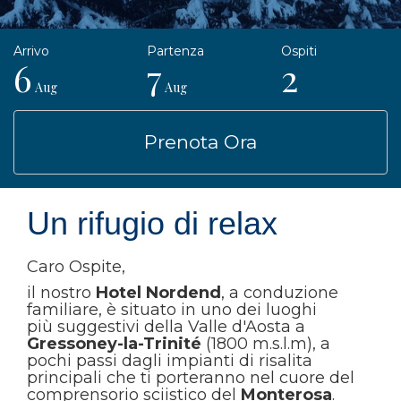
6
7
2
Aug
Aug
Prenota Ora
Un rifugio di relax
Caro Ospite,
il nostro
Hotel Nordend
, a conduzione
familiare, è situato in uno dei luoghi
più suggestivi della Valle d'Aosta a
Gressoney-la-Trinité
(1800 m.s.l.m), a
pochi passi dagli impianti di risalita
principali che ti porteranno nel cuore del
comprensorio sciistico del
Monterosa
.